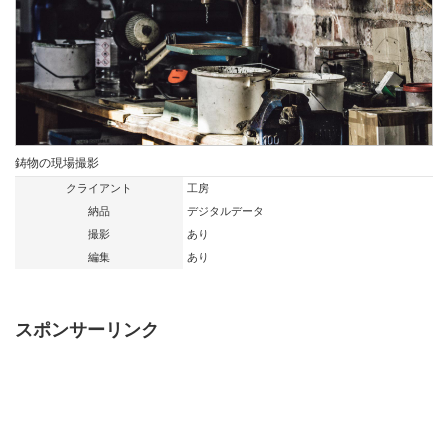
鋳物の現場撮影
クライアント
工房
納品
デジタルデータ
撮影
あり
編集
あり
スポンサーリンク