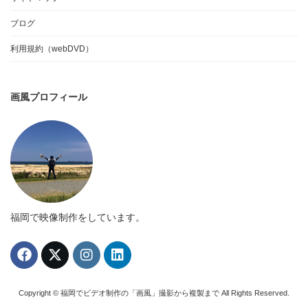
ブログ
利用規約（webDVD）
画風プロフィール
福岡で映像制作をしています。
Copyright © 福岡でビデオ制作の「画風」撮影から複製まで All Rights Reserved.