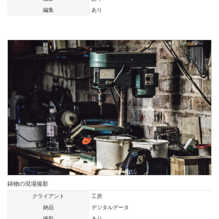
編集
あり
鋳物の現場撮影
クライアント
工房
納品
デジタルデータ
撮影
あり